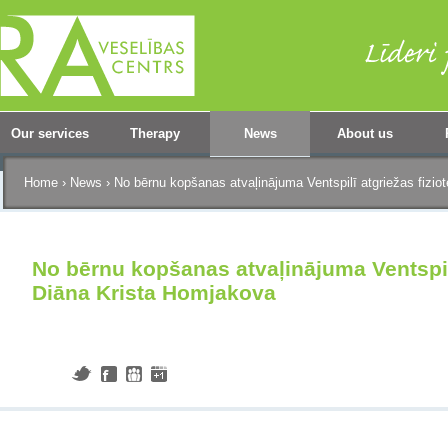
Our services
Therapy
News
About us
Home
›
News
›
No bērnu kopšanas atvaļinājuma Ventspilī atgriežas fizio
No bērnu kopšanas atvaļinājuma Ventspilī
Diāna Krista Homjakova