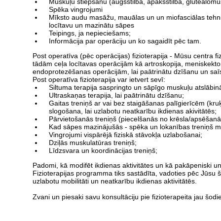
Muskuļu stiepšanu (augšstilba, apakšštilba, gluteālomu
Spēka vingrojumi
Mīksto audu masāžu, mauālas un un miofasciālas tehnik
locītavu un mazinātu sāpes
Teipings, ja nepieciešams;
Informācija par operāciju un ko sagaidīt pēc tam.
Post operatīva (pēc operācijas) fizioterapija - Mūsu centra fiz
tādām ceļa locītavas operācijām kā artroskopija, meniskekto
endoprotezēšanas operācijām, lai paātrinātu dzīšanu un saīsin
Post operatīva fizioterapija var ietvert sevī:
Siltuma terapija saspringto un sāpīgo muskuļu atslābin
Ultraskaņas terapija, lai paātrinātu dzīšanu;
Gaitas treniņš ar vai bez staigāšanas palīgierīcēm (kru
slogošana, lai uzlabotu neatkarību ikdienas akivitātēs;
Pārvietošanās treniņš (piecelšanās no krēsla/apsēšan
Kad sāpes mazinājušās - spēka un lokanības treniņš mu
Vingrojumi vispārējā fiziskā stāvokļa uzlabošanai;
Dziļās muskulatūras treniņš;
Līdzsvara un koordinācijas treniņš;
Padomi, kā modifēt ikdienas aktivitātes un kā pakāpeniski un d
Fizioterapijas programma tiks sastādīta, vadoties pēc Jūsu 
uzlabotu mobilitāti un neatkarību ikdienas aktivitātēs.
Zvani un piesaki savu konsultāciju pie fizioterapeita jau š