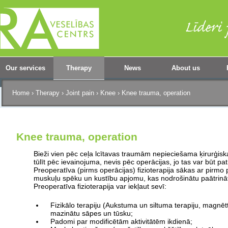
Our services
Therapy
News
About us
Home
›
Therapy
›
Joint pain
›
Knee
›
Knee trauma, operation
Knee trauma, operation
Bieži vien pēc ceļa lcītavas traumām nepieciešama ķirurģisk
tūlīt pēc ievainojuma, nevis pēc operācijas, jo tas var būt p
Preoperatīva (pirms operācijas) fizioterapija sākas ar pirmo 
muskuļu spēku un kustību apjomu, kas nodrošinātu paātrinā
Preoperatīva fizioterapija var iekļaut sevī:
Fizikālo terapiju (Aukstuma un siltuma terapiju, magnē
mazinātu sāpes un tūsku;
Padomi par modificētām aktivitātēm ikdienā;