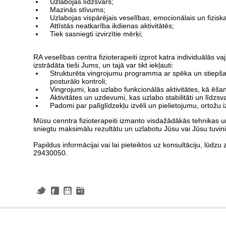
Uzlabojas līdzsvars;
Mazinās stīvums;
Uzlabojas vispārējais veselības, emocionālais un fiziska
Attīstās neatkarība ikdienas aktivitātēs;
Tiek sasniegti izvirzītie mērķi;
RA veselības centra fizioterapeiti izprot katra individuālās v
izstrādāta tieši Jums, un tajā var tikt iekļauti:
Strukturēta vingrojumu programma ar spēka un stiepša
posturālo kontroli;
Vingrojumi, kas uzlabo funkcionālās aktivitātes, kā ēš
Aktivitātes un uzdevumi, kas uzlabo stabilitāti un līdzsv
Padomi par palīglīdzekļu izvēli un pielietojumu, ortožu i
Mūsu cenntra fizioterapeiti izmanto visdažādākās tehnikas un
sniegtu maksimālu rezultātu un uzlabotu Jūsu vai Jūsu tuvinie
Papildus informācijai vai lai pieteiktos uz konsultāciju, lūdz
29430050.