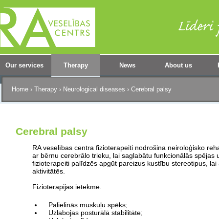
Our services
Therapy
News
About us
Home
›
Therapy
›
Neurological diseases
›
Cerebral palsy
Cerebral palsy
RA veselības centra fizioterapeiti nodrošina neiroloģisko re
ar bērnu cerebrālo trieku, lai saglabātu funkcionālās spējas 
fizioterapeiti palīdzēs apgūt pareizus kustību stereotipus, lai
aktivitātēs.
Fizioterapijas ietekmē:
Palielinās muskuļu spēks;
Uzlabojas posturālā stabilitāte;